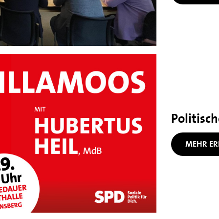
Politisc
MEHR ER