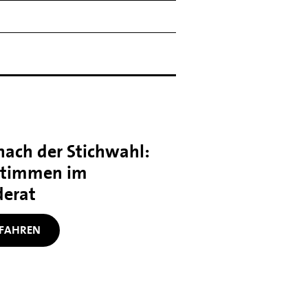
ach der Stichwahl:
Stimmen im
erat
FAHREN