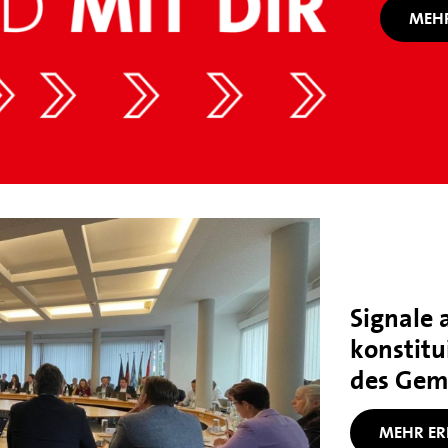
MEHR
Signale 
konstitu
des Gem
MEHR ER