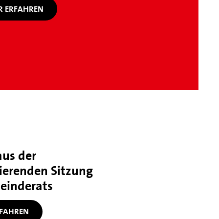
 ERFAHREN
aus der
ierenden Sitzung
einderats
FAHREN