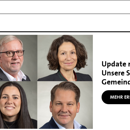
Update n
Unsere 
Gemeind
MEHR ER