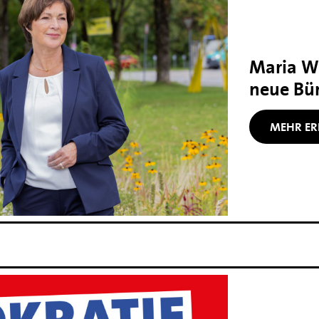
Maria Wi
neue Bür
MEHR ER