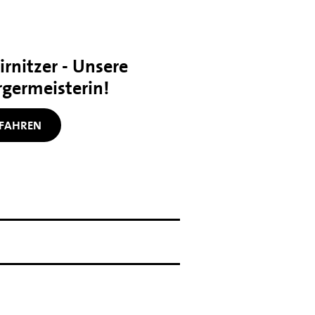
rnitzer - Unsere
germeisterin!
FAHREN