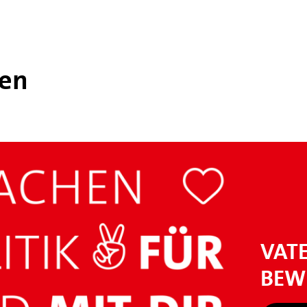
ten
VAT
BEWE